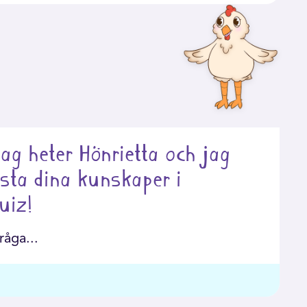
Jag heter Hönrietta och jag
testa dina kunskaper i
uiz!
råga...