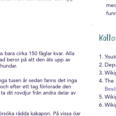
med 
fun
Källo
 bara cirka 150 fåglar kvar. Alla
1.
You
ad beror på att den äts upp av
2.
Depa
 hundar.
3.
Wik
ga tusen år sedan fanns det inga
4.
The 
och efter ett tag förlorade den
Besö
a dit rovdjur från andra delar av
5.
Wik
6.
Wiki
försöka rädda kakapon. På vissa öar