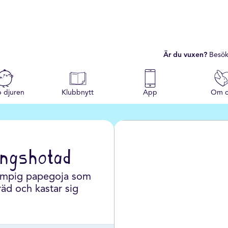
Är du vuxen?
Besök
p djuren
Klubbnytt
App
Om o
ingshotad
klumpig papegoja som
träd och kastar sig