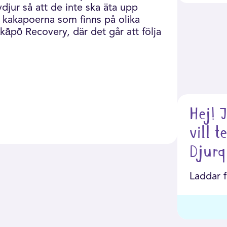
vdjur så att de inte ska äta upp
a kakapoerna som finns på olika
kāpō Recovery, där det går att följa
Hej! 
vill 
Djurq
Laddar f