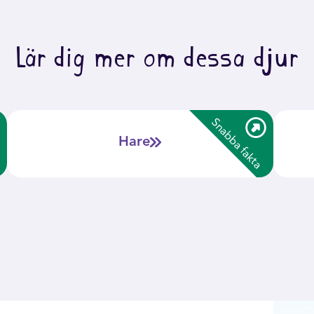
Lär dig mer om dessa djur
mer
Snabba fakta
Fältharen har långa bakben med starka lårmuskler
H
-
Hare
för att snabbt kunna fly en fara.
Att kunna springa 75 km/h gör fältharen till det
-
snabbaste djuret på land i Sverige.
Den kan hoppa flera meter högt och långt med sina
-
starka ben.
Fältharen får 1–3 kullar per år med 2–5 ungar per
-
gång.
Den är som mest nattaktiv och kan röra sig många
-
kilometer under en natt.