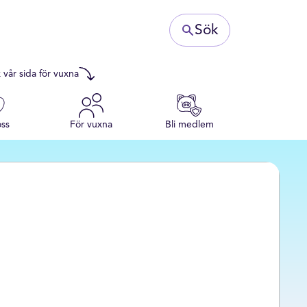
Sök
 vår sida för vuxna
ss
För vuxna
Bli medlem