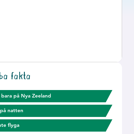
ba fakta
 bara på Nya Zeeland
 på natten
nte flyga