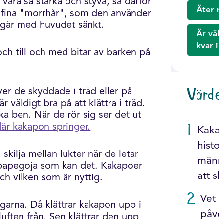
 vara så starka och styva, så därför
Äter 
 fina "morrhår", som den använder
n går med huvudet sänkt.
Är vä
kvar 
 och till och med bitar av barken på
er de skyddade i träd eller på
Värd
 väldigt bra på att klättra i träd.
rka ben. När de rör sig ser det ut
där kakapon springer.
1
Kaka
hist
 skilja mellan lukter när de letar
männ
v papegoja som kan det. Kakapoer
att 
och vilken som är nyttig.
2
Vet 
ngarna. Då klättrar kakapon upp i
påv
 luften från. Sen klättrar den upp