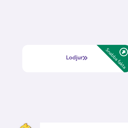
mer
Snabba fakta
Lodjuret är både Europas största kattdjur, och
-
Lodjur
Sveriges enda vilda kattdjur.
Idag finns ca 1400 lodjur i Sverige, nästan över
-
hela landet.
Lodjur är fridlysta och behöver skyddas för att inte
-
bli färre, men undantagslagar gör att jakt är ett av
de största hoten mot lodjur.
Lodjur är skickliga jägare och kan se upp till sex
-
gånger bättre än människor i mörkret!
Lodjuret är Hälsinglands landskapsdjur.
-