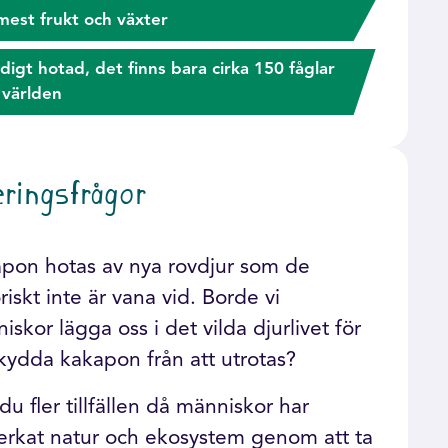
mest frukt och växter
ldigt hotad, det finns bara cirka 150 fåglar
i världen
eringsfrågor
pon hotas av nya rovdjur som de
oriskt inte är vana vid. Borde vi
iskor lägga oss i det vilda djurlivet för
skydda kakapon från att utrotas?
du fler tillfällen då människor har
erkat natur och ekosystem genom att ta