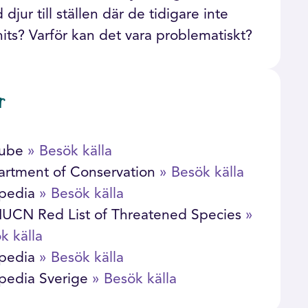
djur till ställen där de tidigare inte
nits? Varför kan det vara problematiskt?
r
tube
» Besök källa
rtment of Conservation
» Besök källa
ipedia
» Besök källa
IUCN Red List of Threatened Species
»
k källa
ipedia
» Besök källa
pedia Sverige
» Besök källa