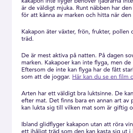
kakapon inte flyger behöver fjädrarna inte
är de väldigt mjuka. Runt näbben har den
för att känna av marken och hitta när de
Kakapon äter växter, frön, frukter, pollen
träd.
De är mest aktiva på natten. På dagen sov
marken. Kakapoer kan inte flyga, men de är
Eftersom de inte kan flyga har de fått sta
som att de joggar.
Här kan du se en film 
Arten har ett väldigt bra luktsinne. De kan
efter mat. Det finns bara en annan art a
kan lukta sig till vilken mat som är giftig 
Ibland glidflyger kakapon utan att röra vi
ett ihåligt träd som den kan kasta sig ut i