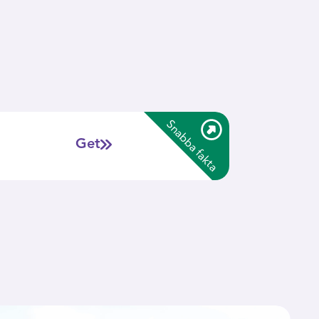
mer
Snabba fakta
onan kallas get, hanen bock och ungen för kid
-
Get
eller killing.
Getter är släkt med får men är väldigt olika i
-
beteende, vad de äter och hur dem lever.
Getter är idisslare.
-
De är duktiga klättrare och kan med skicklighet
-
klättra på klippor och berg.
Getens päls kallas för ragg.
-