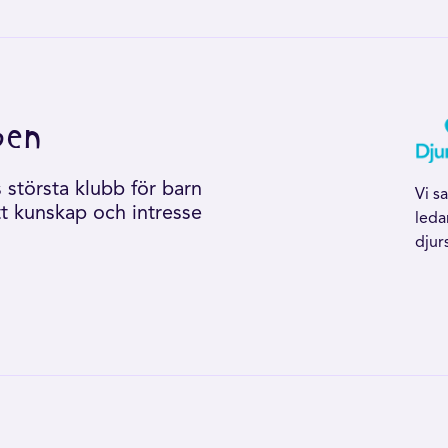
ben
största klubb för barn
Vi s
tt kunskap och intresse
leda
djur