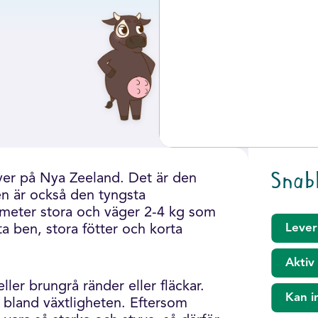
Snab
ver på Nya Zeeland. Det är den
n är också den tyngsta
timeter stora och väger 2-4 kg som
Lever
a ben, stora fötter och korta
Aktiv
ler brungrå ränder eller fläckar.
Kan i
 bland växtligheten. Eftersom