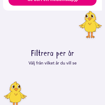
någonting och kan närsomhelst avsluta
prenumerationen.
Beställ Rädda Djuren
Klubbnytt | Djurens Rätt
Filtrera per år
Välj från vilket år du vill se