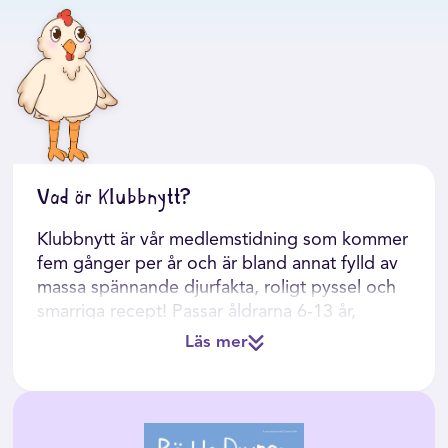
Vad är Klubbnytt?
Klubbnytt är vår medlemstidning som kommer
fem gånger per år och är bland annat fylld av
massa spännande djurfakta, roligt pyssel och
smarriga recept! Passar åldrarna 6-13 år,
kanske att även något större syskon kommer
Läs mer
att uppskatta läsningen också!
Det som ingår i vår medlemstidning: