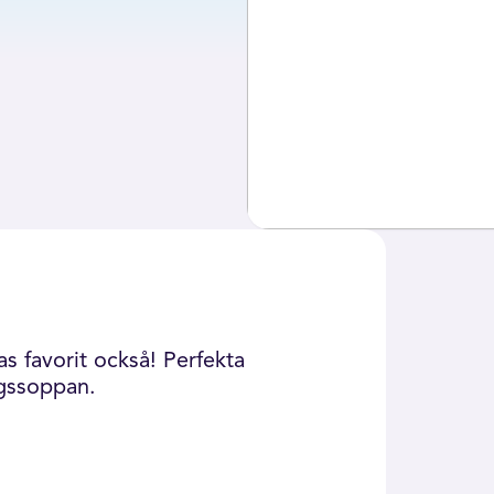
s favorit också! Perfekta
agssoppan.