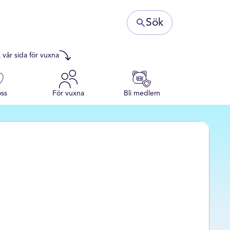
Sök
 vår sida för vuxna
ss
För vuxna
Bli medlem