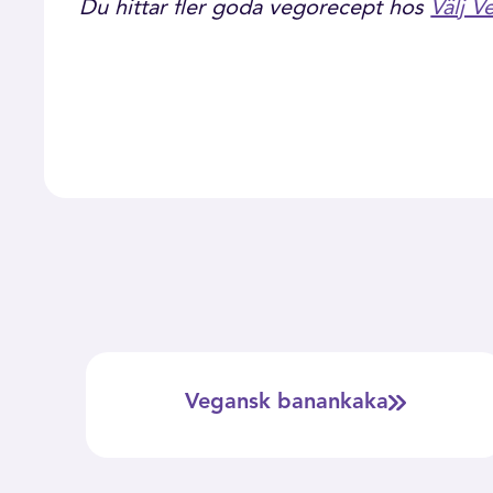
Du hittar fler goda vegorecept hos
Välj V
Vegansk banankaka