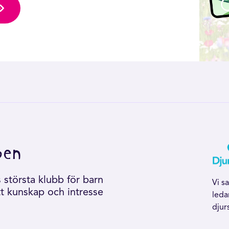
ben
största klubb för barn
Vi s
tt kunskap och intresse
leda
djur