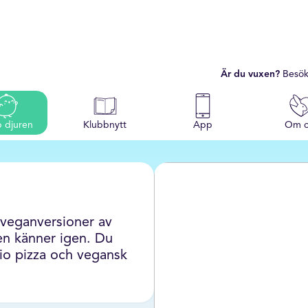
Är du vuxen?
Besök
p djuren
Klubbnytt
App
Om o
 veganversioner av
en känner igen. Du
io pizza och vegansk