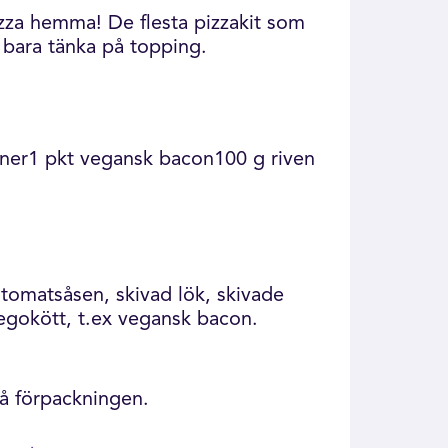
zza hemma! De flesta pizzakit som
u bara tänka på topping.
oner1 pkt vegansk bacon100 g riven
å tomatsåsen, skivad lök, skivade
vegokött, t.ex vegansk bacon.
på förpackningen.