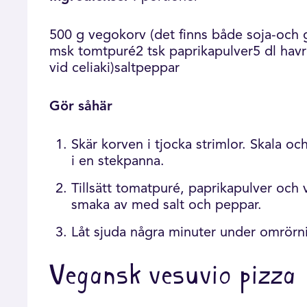
500 g vegokorv (det finns både soja-och 
msk tomtpuré2 tsk paprikapulver5 dl havre-
vid celiaki)saltpeppar
Gör såhär
Skär korven i tjocka strimlor. Skala o
i en stekpanna.
Tillsätt tomatpuré, paprikapulver och
smaka av med salt och peppar.
Låt sjuda några minuter under omrörni
Vegansk vesuvio pizza