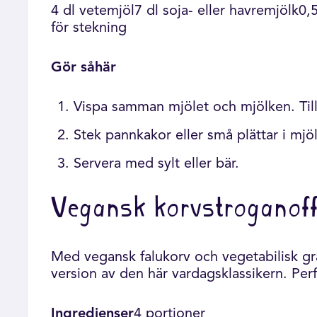
4 dl vetemjöl7 dl soja- eller havremjölk0,5
för stekning
Gör såhär
Vispa samman mjölet och mjölken. Tills
Stek pannkakor eller små plättar i mjöl
Servera med sylt eller bär.
Vegansk korvstroganof
Med vegansk falukorv och vegetabilisk g
version av den här vardagsklassikern. Perf
Ingredienser
4 portioner