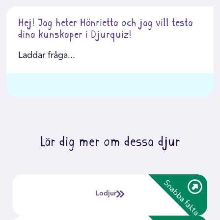
Hej! Jag heter Hönrietta och jag vill testa
dina kunskaper i Djurquiz!
Laddar fråga...
Lär dig mer om dessa djur
mer
Snabba fakta
Lodjuret är både Europas största kattdjur, och
-
Lodjur
Sveriges enda vilda kattdjur.
mer
Idag finns ca 1400 lodjur i Sverige, nästan över hela
-