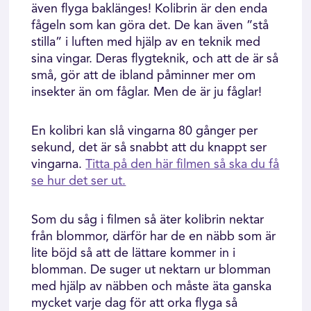
även flyga baklänges! Kolibrin är den enda
fågeln som kan göra det. De kan även ”stå
stilla” i luften med hjälp av en teknik med
sina vingar. Deras flygteknik, och att de är så
små, gör att de ibland påminner mer om
insekter än om fåglar. Men de är ju fåglar!
En kolibri kan slå vingarna 80 gånger per
sekund, det är så snabbt att du knappt ser
vingarna.
Titta på den här filmen så ska du få
se hur det ser ut.
Som du såg i filmen så äter kolibrin nektar
från blommor, därför har de en näbb som är
lite böjd så att de lättare kommer in i
blomman. De suger ut nektarn ur blomman
med hjälp av näbben och måste äta ganska
mycket varje dag för att orka flyga så