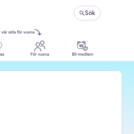
Sök
 vår sida för vuxna
ss
För vuxna
Bli medlem