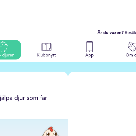
Är du vuxen?
Besök
p djuren
Klubbnytt
App
Om o
jälpa djur som far