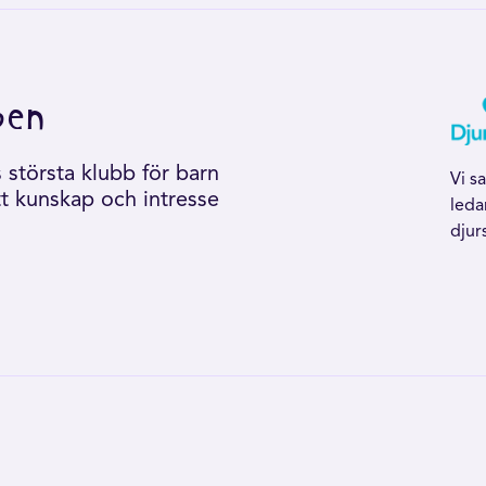
ben
största klubb för barn
Vi s
tt kunskap och intresse
leda
djur