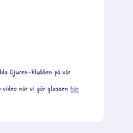
dda Djuren-klubben på vår
g-video när vi gör glassen
här