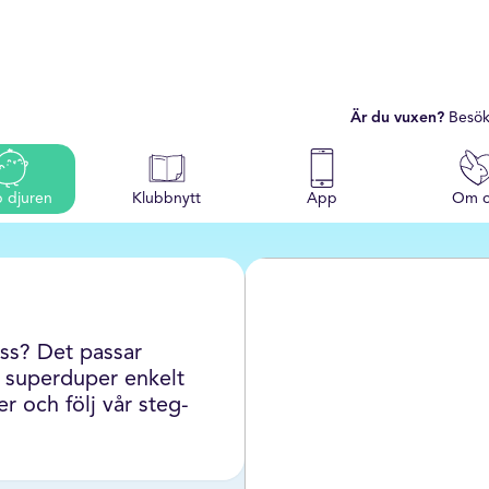
Är du vuxen?
Besök
p djuren
Klubbnytt
App
Om o
ass? Det passar
m superduper enkelt
r och följ vår steg-