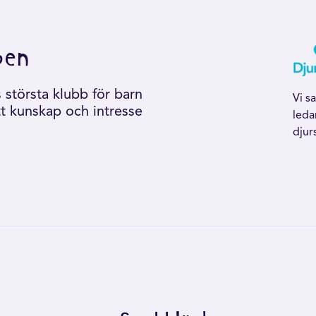
ben
största klubb för barn
Vi s
tt kunskap och intresse
leda
djur