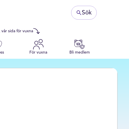
Sök
 vår sida för vuxna
ss
För vuxna
Bli medlem