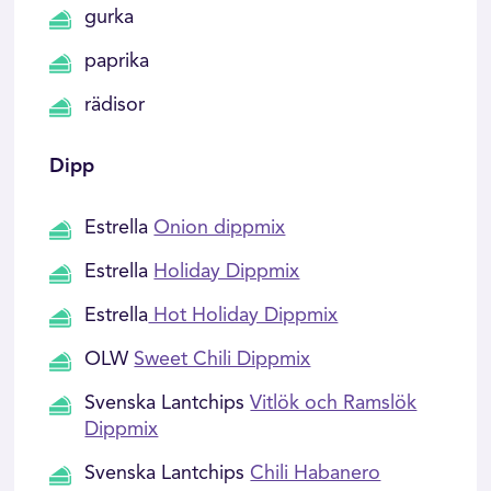
gurka
paprika
rädisor
Dipp
Estrella
Onion dippmix
Estrella
Holiday Dippmix
Estrella
Hot Holiday Dippmix
OLW
Sweet Chili Dippmix
Svenska Lantchips
Vitlök och Ramslök
Dippmix
Svenska Lantchips
Chili Habanero