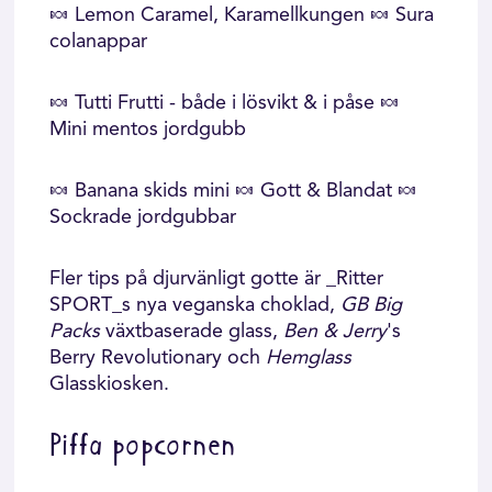
🍬 Lemon Caramel, Karamellkungen 🍬 Sura
colanappar
🍬 Tutti Frutti - både i lösvikt & i påse 🍬
Mini mentos jordgubb
🍬 Banana skids mini 🍬 Gott & Blandat 🍬
Sockrade jordgubbar
Fler tips på djurvänligt gotte är _Ritter
SPORT_s nya veganska choklad,
GB Big
Packs
växtbaserade glass,
Ben & Jerry
's
Berry Revolutionary och
Hemglass
Glasskiosken.
Piffa popcornen