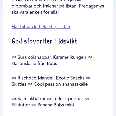
påsar. Du hittar även alla veganska
dippmixar och fraichar på listan. Fredagsmys
ska vara enkelt för alla!
Här hittar du hela chipslistan
Godisfavoriter i lösvikt
🍬 Sura colanappar, Karamellkungen 🍬
Hallonskalle från Bubs
🍬 Rischoco Mandel, Exotic Snacks 🍬
Skittles 🍬 Cool passion ananasskalle
🍬 Salmiakbalkar 🍬 Turkisk peppar 🍬
Filidutter 🍬 Banana Bubs mini