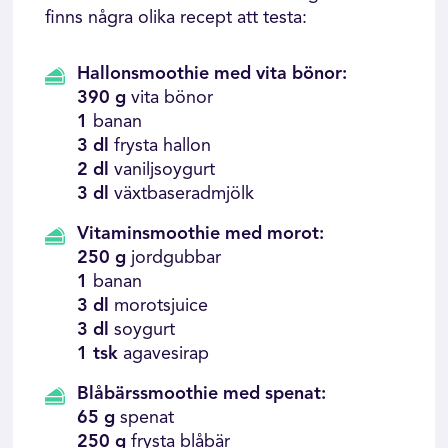
finns några olika recept att testa:
Hallonsmoothie med vita bönor:
390 g
vita bönor
1
banan
3 dl
frysta hallon
2 dl
vaniljsoygurt
3 dl
växtbaseradmjölk
Vitaminsmoothie med morot:
250 g
jordgubbar
1
banan
3 dl
morotsjuice
3 dl
soygurt
1 tsk
agavesirap
Blåbärssmoothie med spenat:
65 g
spenat
250 g
frysta blåbär